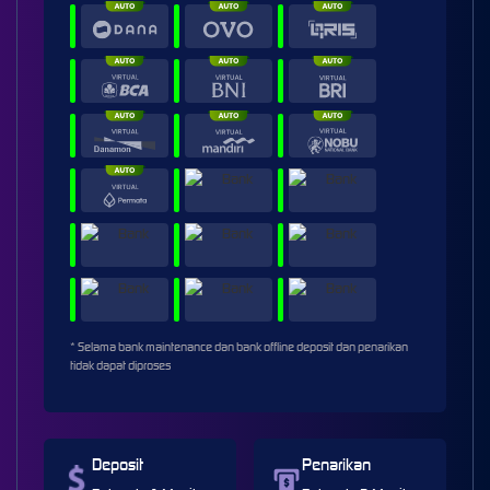
* Selama bank maintenance dan bank offline deposit dan penarikan
tidak dapat diproses
Deposit
Penarikan