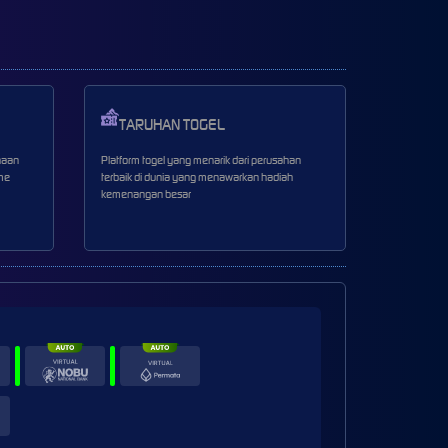
TARUHAN TOGEL
haan
Platform togel yang menarik dari perusahan
ame
terbaik di dunia yang menawarkan hadiah
kemenangan besar