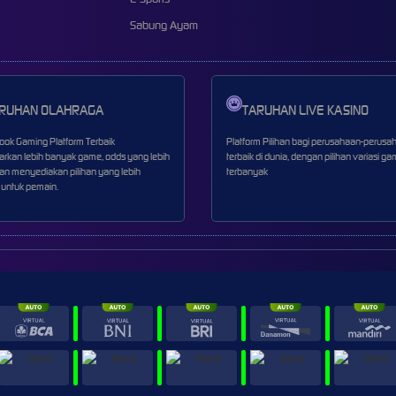
Sabung Ayam
RUHAN OLAHRAGA
TARUHAN LIVE KASINO
ook Gaming Platform Terbaik
Platform Pilihan bagi perusahaan-perusa
kan lebih banyak game, odds yang lebih
terbaik di dunia, dengan pilihan variasi g
 dan menyediakan pilihan yang lebih
terbanyak
untuk pemain.