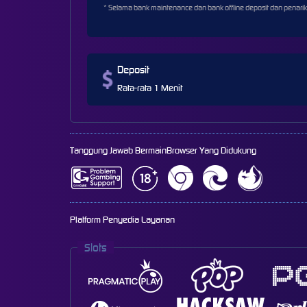
* Selama bank maintenance dan bank offline deposit dan penarik
Deposit
Rata-rata 1 Menit
Tanggung Jawab Bermain
Browser Yang Didukung
Platform Penyedia Layanan
Slots