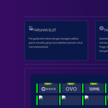
TARUHAN SLOT
TA
Penyedia slot online dengan beragam pilihan
Sportsb
game menarik yang memudahkan pemain untuk
menawar
mencapai jackpot
tinggi,
banyak 