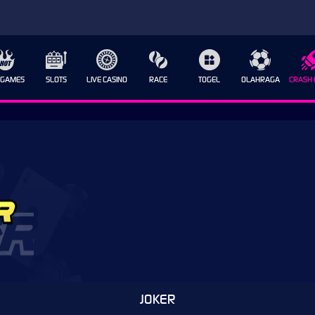
 GAMES
SLOTS
LIVE CASINO
RACE
TOGEL
OLAHRAGA
CRASH
JOKER