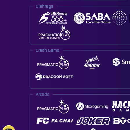
Olahraga
Crash Game
Arcade