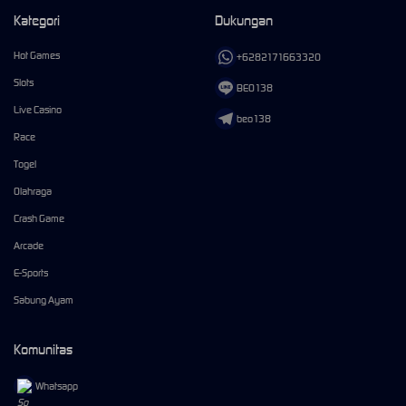
Kategori
Dukungan
Hot Games
+6282171663320
Slots
BEO138
Live Casino
beo138
Race
Togel
Olahraga
Crash Game
Arcade
E-Sports
Sabung Ayam
Komunitas
Whatsapp