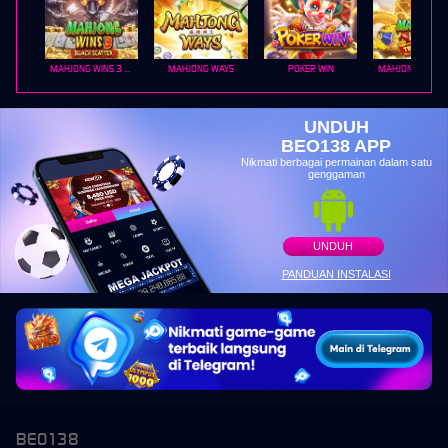
MAHJONG WINS 3 – BLACK SCATTER
MAHJONG WAYS
POKER WIN
UNDUH
BEO138 APP
Nikmati berbagai permainan dalam satu
genggaman
UNDUH
PANDUAN INSTALASI
BEO138