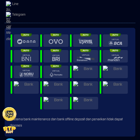
Line
Telegram
* Selama bank maintenance dan bank offline deposit dan penarikan tidak dapat
diproses