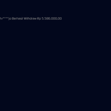
×
BEO138 Aplikasi Mobile
UNDUH
Jangan tampilkan lagi hari ini
pn****aw Berhasil Withdraw Rp 4.833.000,00
Pemeliharaan Terjadwal: PP Virtual Sports pada 30-Jun-2026 dari 14.59.59 sampai 30-Se
Daftar
Masuk
×
JACKPOT
PLAY
IDR
UPDATING